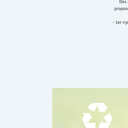
Des 
proposo
- 1er c