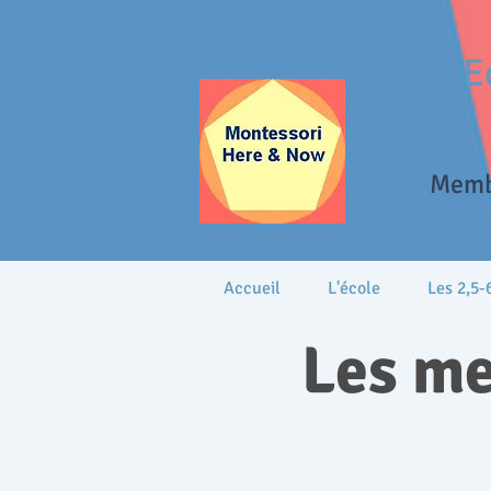
E
Memb
Accueil
L'école
Les 2,5-
Les me