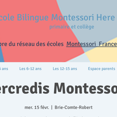
cole Bilingue Montessori Her
primaire et collège
re du réseau des écoles
M
ontessori France 
6 ans
Les 6-12 ans
Les 12-15 ans
Espace parents
rcredis Montesso
mer. 15 févr.
  |  
Brie-Comte-Robert