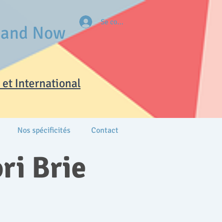
Se connecter
e and Now
et International
Nos spécificités
Contact
ri Brie