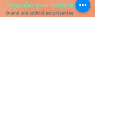
Regarder pour comprendre
Quand une activité est présentée,
l’enfant doit observer attentivement.
Ce n’est pas toujours facile : il a souvent
envie de faire tout de suite !
Mais s’il se précipite, il ne prend pas
vraiment le temps d’apprendre.
Apprendre à regarder, à ralentir, à
absorber… c’est déjà entrer dans la
concentration.
Des activités qui
construisent la pensée
Les activités proposées sont très
progressives.
D’abord simples, avec une seule étape
Puis de plus en plus complexes
Ainsi, l’enfant développe :
sa capacité à s’organiser
à planifier