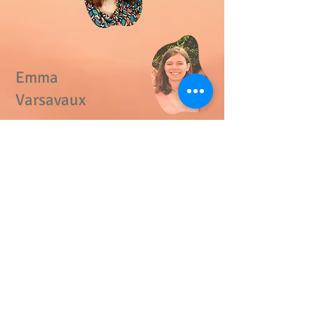
Emma
Varsavaux
Educatrice AMI francophone pour les 6-
12 ans
​Educatrice formée à l'Institut Supérieur
Maria Montessori à Montpellier. Emma
apporte son dynamisme et sa souplesse
dans ses présentation.
Gymnaste active, elle fait également du
bénévolat pour son club.