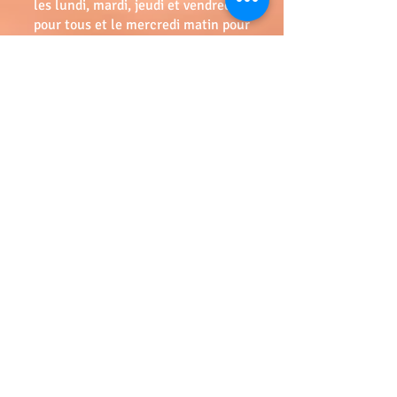
les lundi, mardi, jeudi et vendredi
pour tous et le mercredi matin pour
les collègiens.
Une garderie est proposée de 17h15
à 18h30.
Les vacances sont fixées sur le
rythme du calendrier scolaire zone
C.
Les tarifs indicatifs
Tarifs sur 10 mois
F
rais d’inscription : 1mois
d'écolage
Mensualité 3-6 : 520 €
Mensualité 6-12 : 560 €
Mensualité 12-15: 600€