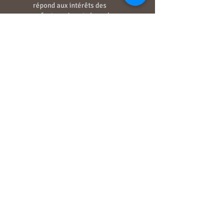
répond aux intérêts des
enfants, qui sont alors plus
dynamiques. L'élaboration
des connaissances s'opère
dans la discussion,
l'échange, l'argumentation.
Nous accompagnons donc
l'enfant dans sa découverte
des autres et des différents
comportements pour les
préparer à la réalité
d'aujourd'hui.
5.
La cantine est-
elle obligatoire ?