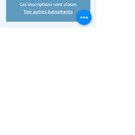
Les inscriptions sont closes
Voir autres événements
Heure et lieu
30 août 2022, 18:30 – 20:00
Brie-Comte-Robert, 1 Rte de Férolles, 77170
Brie-Comte-Robert, France
Partager cet événement