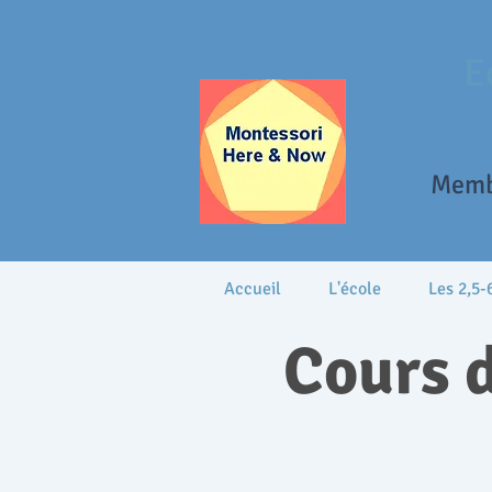
E
Memb
Accueil
L'école
Les 2,5-
Cours d