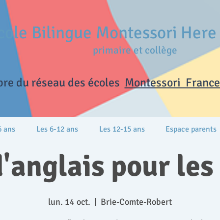
cole Bilingue Montessori Her
primaire et collège
re du réseau des écoles
M
ontessori France 
6 ans
Les 6-12 ans
Les 12-15 ans
Espace parents
'anglais pour les
lun. 14 oct.
  |  
Brie-Comte-Robert