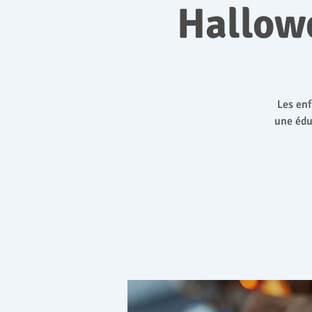
Hallow
Les enf
une édu