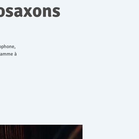
osaxons
cophone,
gramme à