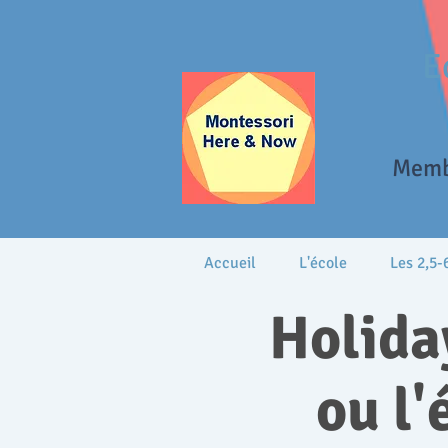
E
Memb
Accueil
L'école
Les 2,5-
Holida
ou l