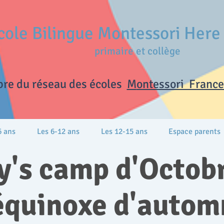
cole Bilingue Montessori Her
primaire et collège
re du réseau des écoles
M
ontessori France 
6 ans
Les 6-12 ans
Les 12-15 ans
Espace parents
y's camp d'Octob
'équinoxe d'autom