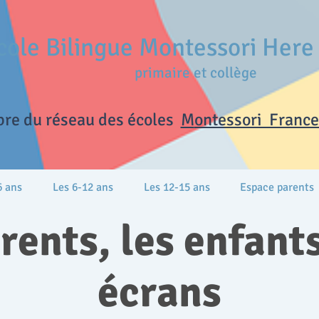
cole Bilingue Montessori Her
primaire et collège
re du réseau des écoles
M
ontessori France 
6 ans
Les 6-12 ans
Les 12-15 ans
Espace parents
rents, les enfants
écrans