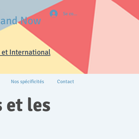
Se connecter
e and Now
et International
Nos spécificités
Contact
 et les