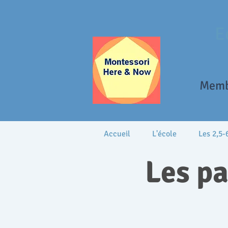
E
Memb
Accueil
L'école
Les 2,5-
Les pa