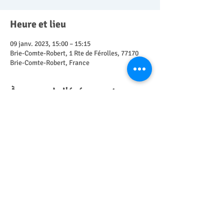
Heure et lieu
09 janv. 2023, 15:00 – 15:15
Brie-Comte-Robert, 1 Rte de Férolles, 77170
Brie-Comte-Robert, France
À propos de l'événement
Sur rendez vous, pour regrouper les parents en 
fonction des âges de leurs enfants, nous 
proposons une courte conférence pour 
débuter puis une visite complète de nos locaux 
et la rencontre de nos éducatrices
Partager cet événement